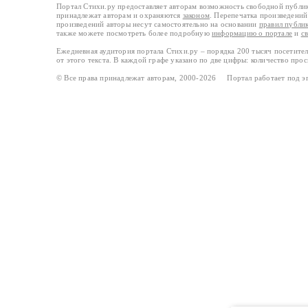
Портал Стихи.ру предоставляет авторам возможность свободной публи
принадлежат авторам и охраняются
законом
. Перепечатка произведений 
произведений авторы несут самостоятельно на основании
правил публи
также можете посмотреть более подробную
информацию о портале
и
с
Ежедневная аудитория портала Стихи.ру – порядка 200 тысяч посетите
от этого текста. В каждой графе указано по две цифры: количество про
© Все права принадлежат авторам, 2000-2026 Портал работает под 