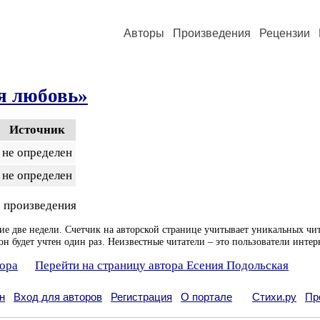
Авторы
Произведения
Рецензии
я любовь»
Источник
не определен
не определен
 произведения
ие две недели. Счетчик на авторской странице учитывает уникальных чит
он будет учтен один раз. Неизвестные читатели – это пользователи интер
тора
Перейти на страницу автора Есения Подольская
н
Вход для авторов
Регистрация
О портале
Стихи.ру
Пр