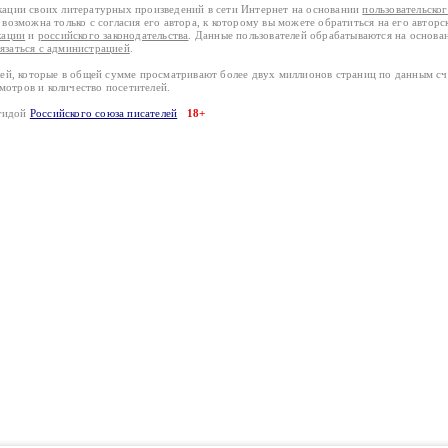
кации своих литературных произведений в сети Интернет на основании
пользовательско
возможна только с согласия его автора, к которому вы можете обратиться на его авторс
кации
и
российского законодательства
. Данные пользователей обрабатываются на основ
вязаться с администрацией
.
лей, которые в общей сумме просматривают более двух миллионов страниц по данным с
смотров и количество посетителей.
эгидой
Российского союза писателей
18+