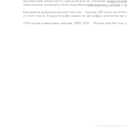
произведений авторы несут самостоятельно на основании
правил публи
также можете посмотреть более подробную
информацию о портале
и
с
Ежедневная аудитория портала Стихи.ру – порядка 200 тысяч посетите
от этого текста. В каждой графе указано по две цифры: количество про
© Все права принадлежат авторам, 2000-2026 Портал работает под 