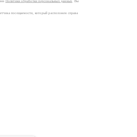
ании
Политики обработки персональных данных
. Вы
четчика посещаемости, который расположен справа