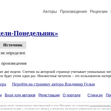
Авторы
Произведения
Рецензии
дели-Понедельник»
Источник
не определен
 произведения
ие две недели. Счетчик на авторской странице учитывает уникальных чит
он будет учтен один раз. Неизвестные читатели – это пользователи интер
тора
Перейти на страницу автора Владимир Гельм
н
Вход для авторов
Регистрация
О портале
Стихи.ру
Пр
кации своих литературных произведений в сети Интернет на основании
пользовательско
возможна только с согласия его автора, к которому вы можете обратиться на его авторс