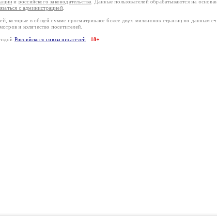
кации
и
российского законодательства
. Данные пользователей обрабатываются на основ
вязаться с администрацией
.
лей, которые в общей сумме просматривают более двух миллионов страниц по данным с
смотров и количество посетителей.
эгидой
Российского союза писателей
18+