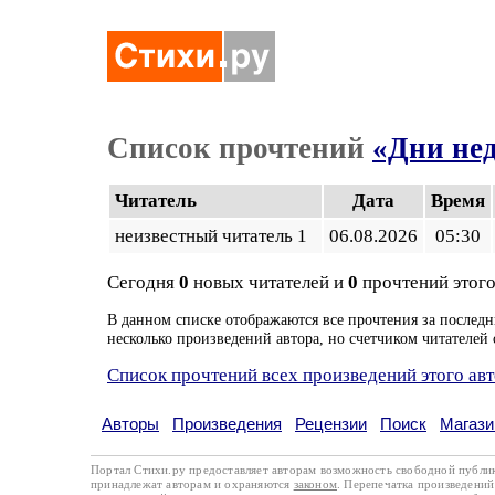
Список прочтений
«Дни не
Читатель
Дата
Время
неизвестный читатель 1
06.08.2026
05:30
Сегодня
0
новых читателей и
0
прочтений этого
В данном списке отображаются все прочтения за последн
несколько произведений автора, но счетчиком читателей 
Список прочтений всех произведений этого ав
Авторы
Произведения
Рецензии
Поиск
Магази
Портал Стихи.ру предоставляет авторам возможность свободной публи
принадлежат авторам и охраняются
законом
. Перепечатка произведений 