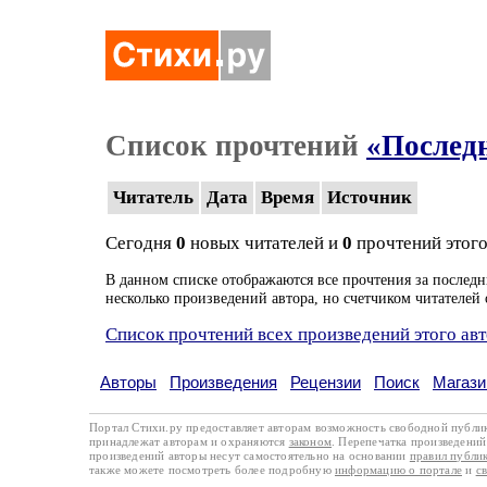
Список прочтений
«Послед
Читатель
Дата
Время
Источник
Сегодня
0
новых читателей и
0
прочтений этого
В данном списке отображаются все прочтения за последн
несколько произведений автора, но счетчиком читателей 
Список прочтений всех произведений этого ав
Авторы
Произведения
Рецензии
Поиск
Магази
Портал Стихи.ру предоставляет авторам возможность свободной публи
принадлежат авторам и охраняются
законом
. Перепечатка произведений 
произведений авторы несут самостоятельно на основании
правил публи
также можете посмотреть более подробную
информацию о портале
и
с