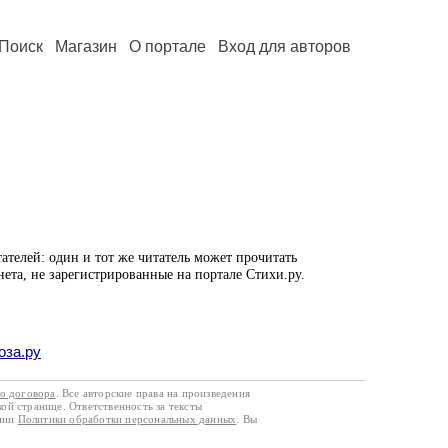
Поиск
Магазин
О портале
Вход для авторов
ателей: один и тот же читатель может прочитать
нета, не зарегистрированные на портале Стихи.ру.
оза.ру
го договора
. Все авторские права на произведения
кой странице. Ответственность за тексты
ании
Политики обработки персональных данных
. Вы