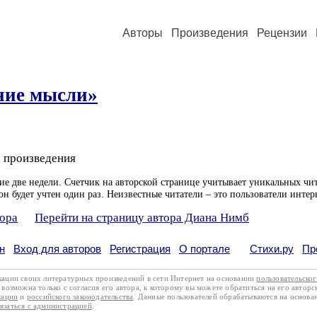
Авторы
Произведения
Рецензии
ние мысли»
 произведения
ие две недели. Счетчик на авторской странице учитывает уникальных чит
он будет учтен один раз. Неизвестные читатели – это пользователи интер
тора
Перейти на страницу автора Диана Нимб
н
Вход для авторов
Регистрация
О портале
Стихи.ру
Пр
кации своих литературных произведений в сети Интернет на основании
пользовательско
возможна только с согласия его автора, к которому вы можете обратиться на его авторс
кации
и
российского законодательства
. Данные пользователей обрабатываются на основ
вязаться с администрацией
.