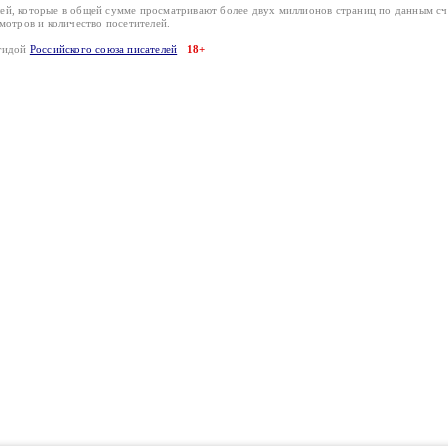
лей, которые в общей сумме просматривают более двух миллионов страниц по данным с
смотров и количество посетителей.
эгидой
Российского союза писателей
18+