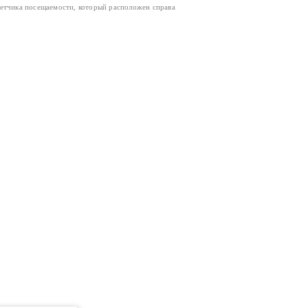
четчика посещаемости, который расположен справа