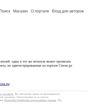
Поиск
Магазин
О портале
Вход для авторов
ателей: один и тот же читатель может прочитать
нета, не зарегистрированные на портале Стихи.ру.
оза.ру
го договора
. Все авторские права на произведения
кой странице. Ответственность за тексты
ании
Политики обработки персональных данных
. Вы