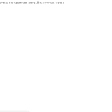
четчика посещаемости, который расположен справа