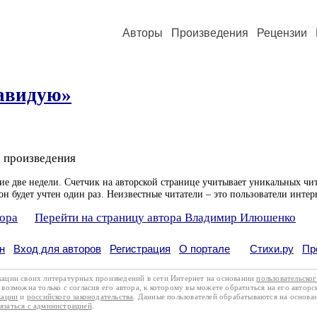
Авторы
Произведения
Рецензии
завидую»
 произведения
ие две недели. Счетчик на авторской странице учитывает уникальных чит
он будет учтен один раз. Неизвестные читатели – это пользователи интер
тора
Перейти на страницу автора Владимир Илюшенко
н
Вход для авторов
Регистрация
О портале
Стихи.ру
Пр
кации своих литературных произведений в сети Интернет на основании
пользовательско
возможна только с согласия его автора, к которому вы можете обратиться на его авторс
кации
и
российского законодательства
. Данные пользователей обрабатываются на основ
вязаться с администрацией
.