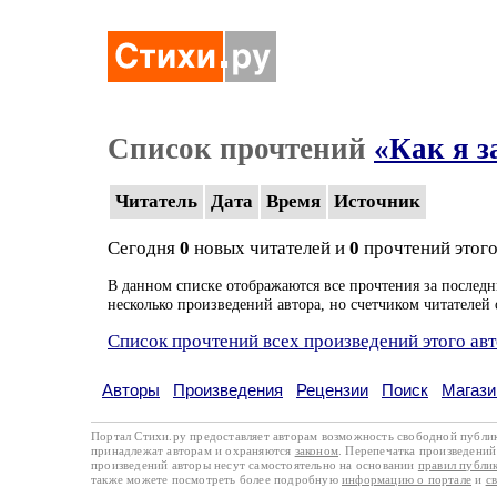
Список прочтений
«Как я 
Читатель
Дата
Время
Источник
Сегодня
0
новых читателей и
0
прочтений этого
В данном списке отображаются все прочтения за последн
несколько произведений автора, но счетчиком читателей 
Список прочтений всех произведений этого ав
Авторы
Произведения
Рецензии
Поиск
Магази
Портал Стихи.ру предоставляет авторам возможность свободной публи
принадлежат авторам и охраняются
законом
. Перепечатка произведений 
произведений авторы несут самостоятельно на основании
правил публи
также можете посмотреть более подробную
информацию о портале
и
с