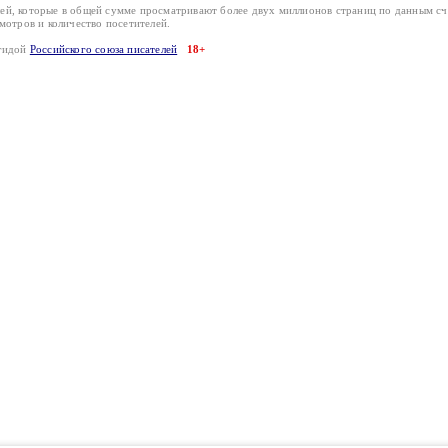
лей, которые в общей сумме просматривают более двух миллионов страниц по данным с
смотров и количество посетителей.
эгидой
Российского союза писателей
18+