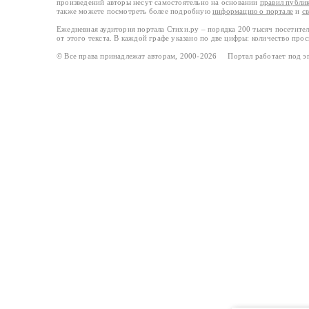
произведений авторы несут самостоятельно на основании
правил публи
также можете посмотреть более подробную
информацию о портале
и
с
Ежедневная аудитория портала Стихи.ру – порядка 200 тысяч посетите
от этого текста. В каждой графе указано по две цифры: количество про
© Все права принадлежат авторам, 2000-2026 Портал работает под 