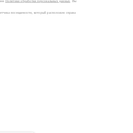
ании
Политики обработки персональных данных
. Вы
четчика посещаемости, который расположен справа