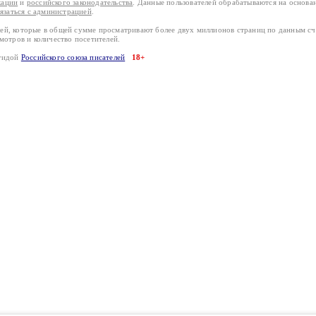
кации
и
российского законодательства
. Данные пользователей обрабатываются на основ
вязаться с администрацией
.
лей, которые в общей сумме просматривают более двух миллионов страниц по данным с
смотров и количество посетителей.
эгидой
Российского союза писателей
18+