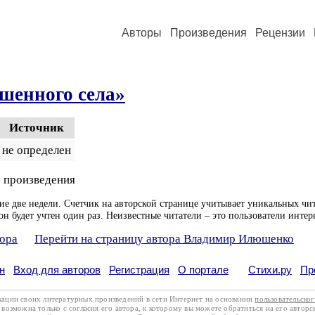
Авторы
Произведения
Рецензии
шенного села»
Источник
не определен
 произведения
ие две недели. Счетчик на авторской странице учитывает уникальных чит
он будет учтен один раз. Неизвестные читатели – это пользователи интер
тора
Перейти на страницу автора Владимир Илюшенко
н
Вход для авторов
Регистрация
О портале
Стихи.ру
Пр
кации своих литературных произведений в сети Интернет на основании
пользовательско
возможна только с согласия его автора, к которому вы можете обратиться на его авторс