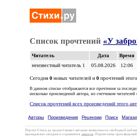
Список прочтений
«У забро
Читатель
Дата
Время
неизвестный читатель 1
05.08.2026
12:06
Сегодня
0
новых читателей и
0
прочтений этого
В данном списке отображаются все прочтения за последн
несколько произведений автора, но счетчиком читателей 
Список прочтений всех произведений этого ав
Авторы
Произведения
Рецензии
Поиск
Магази
Портал Стихи.ру предоставляет авторам возможность свободной публи
принадлежат авторам и охраняются
законом
. Перепечатка произведений 