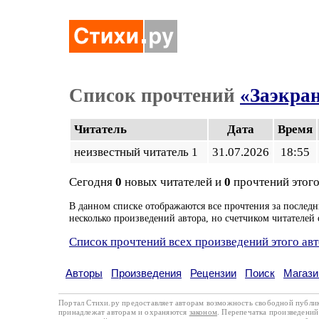
Список прочтений
«Заэкра
Читатель
Дата
Время
неизвестный читатель 1
31.07.2026
18:55
Сегодня
0
новых читателей и
0
прочтений этого
В данном списке отображаются все прочтения за последн
несколько произведений автора, но счетчиком читателей 
Список прочтений всех произведений этого ав
Авторы
Произведения
Рецензии
Поиск
Магази
Портал Стихи.ру предоставляет авторам возможность свободной публи
принадлежат авторам и охраняются
законом
. Перепечатка произведений 