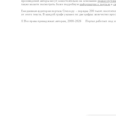
произведений авторы несут самостоятельно на основании
правил публи
также можете посмотреть более подробную
информацию о портале
и
с
Ежедневная аудитория портала Стихи.ру – порядка 200 тысяч посетите
от этого текста. В каждой графе указано по две цифры: количество про
© Все права принадлежат авторам, 2000-2026 Портал работает под 