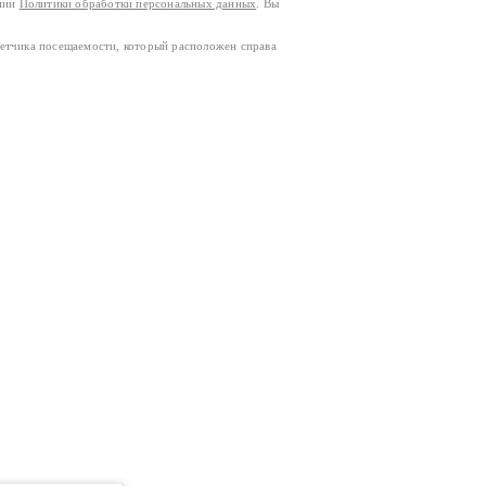
ании
Политики обработки персональных данных
. Вы
четчика посещаемости, который расположен справа