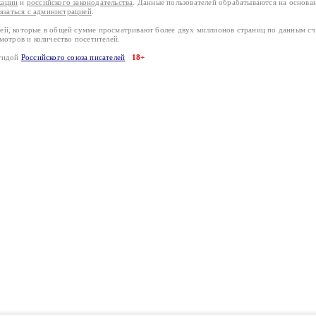
кации
и
российского законодательства
. Данные пользователей обрабатываются на основ
вязаться с администрацией
.
лей, которые в общей сумме просматривают более двух миллионов страниц по данным с
смотров и количество посетителей.
эгидой
Российского союза писателей
18+