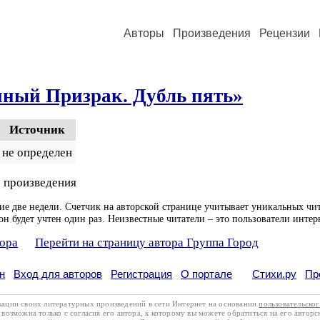
Авторы
Произведения
Рецензии
нный Призрак. Дубль пять»
Источник
не определен
 произведения
ие две недели. Счетчик на авторской странице учитывает уникальных чит
он будет учтен один раз. Неизвестные читатели – это пользователи интер
тора
Перейти на страницу автора Группа Город
н
Вход для авторов
Регистрация
О портале
Стихи.ру
Пр
кации своих литературных произведений в сети Интернет на основании
пользовательско
возможна только с согласия его автора, к которому вы можете обратиться на его авторс