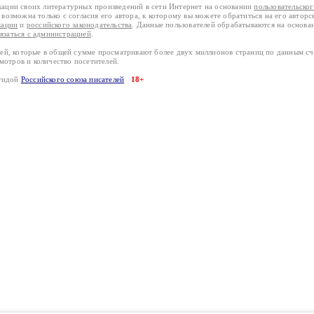
кации своих литературных произведений в сети Интернет на основании
пользовательско
возможна только с согласия его автора, к которому вы можете обратиться на его авторс
кации
и
российского законодательства
. Данные пользователей обрабатываются на основ
вязаться с администрацией
.
лей, которые в общей сумме просматривают более двух миллионов страниц по данным с
смотров и количество посетителей.
эгидой
Российского союза писателей
18+