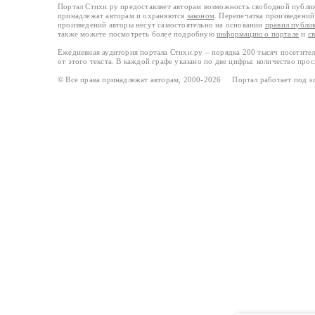
Портал Стихи.ру предоставляет авторам возможность свободной публи
принадлежат авторам и охраняются
законом
. Перепечатка произведений 
произведений авторы несут самостоятельно на основании
правил публи
также можете посмотреть более подробную
информацию о портале
и
с
Ежедневная аудитория портала Стихи.ру – порядка 200 тысяч посетите
от этого текста. В каждой графе указано по две цифры: количество про
© Все права принадлежат авторам, 2000-2026 Портал работает под 