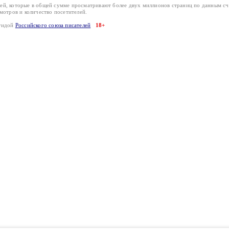
лей, которые в общей сумме просматривают более двух миллионов страниц по данным с
смотров и количество посетителей.
эгидой
Российского союза писателей
18+