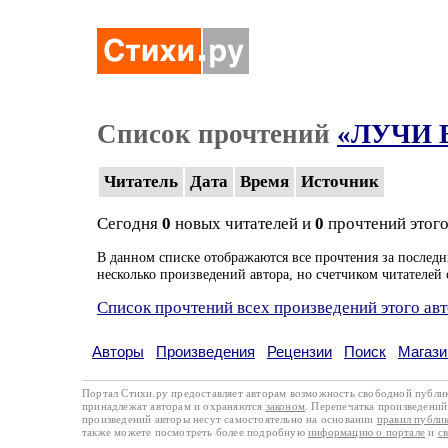
Список прочтений
«ЛУЧИ 
Читатель
Дата
Время
Источник
Сегодня
0
новых читателей и
0
прочтений этого
В данном списке отображаются все прочтения за последн
несколько произведений автора, но счетчиком читателей 
Список прочтений всех произведений этого ав
Авторы
Произведения
Рецензии
Поиск
Магази
Портал Стихи.ру предоставляет авторам возможность свободной публи
принадлежат авторам и охраняются
законом
. Перепечатка произведений 
произведений авторы несут самостоятельно на основании
правил публи
также можете посмотреть более подробную
информацию о портале
и
с