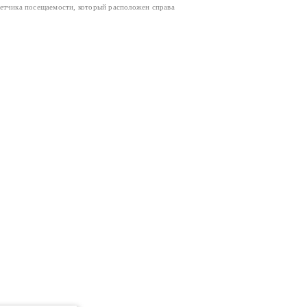
четчика посещаемости, который расположен справа