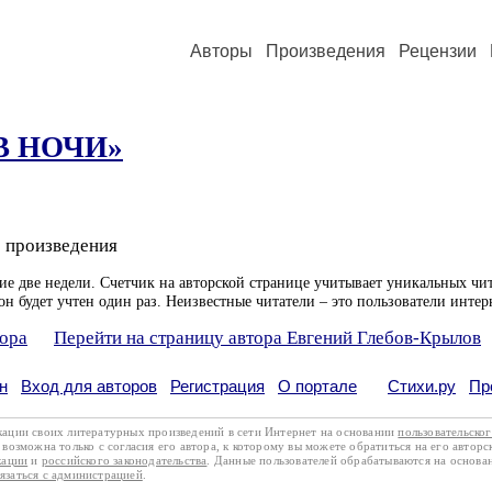
Авторы
Произведения
Рецензии
В НОЧИ»
 произведения
ие две недели. Счетчик на авторской странице учитывает уникальных чит
он будет учтен один раз. Неизвестные читатели – это пользователи интер
тора
Перейти на страницу автора Евгений Глебов-Крылов
н
Вход для авторов
Регистрация
О портале
Стихи.ру
Пр
кации своих литературных произведений в сети Интернет на основании
пользовательско
возможна только с согласия его автора, к которому вы можете обратиться на его авторс
кации
и
российского законодательства
. Данные пользователей обрабатываются на основ
вязаться с администрацией
.