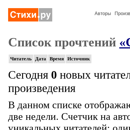
Авторы
Произ
Список прочтений
«
Читатель
Дата
Время
Источник
Сегодня
0
новых читате
произведения
В данном списке отображаю
две недели. Счетчик на ав
уникальных читателей: оди