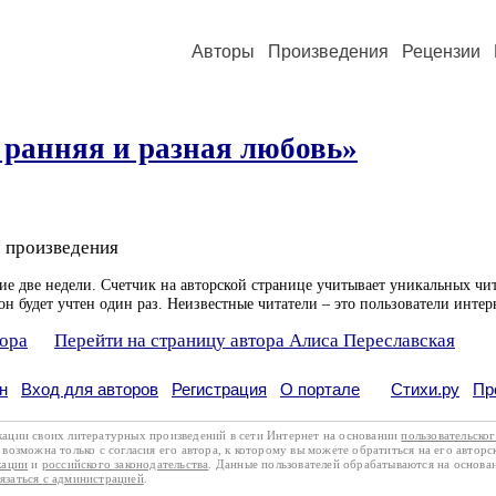
Авторы
Произведения
Рецензии
 ранняя и разная любовь»
 произведения
ие две недели. Счетчик на авторской странице учитывает уникальных чит
он будет учтен один раз. Неизвестные читатели – это пользователи интер
тора
Перейти на страницу автора Алиса Переславская
н
Вход для авторов
Регистрация
О портале
Стихи.ру
Пр
кации своих литературных произведений в сети Интернет на основании
пользовательско
возможна только с согласия его автора, к которому вы можете обратиться на его авторс
кации
и
российского законодательства
. Данные пользователей обрабатываются на основ
вязаться с администрацией
.