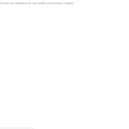
четчика посещаемости, который расположен справа