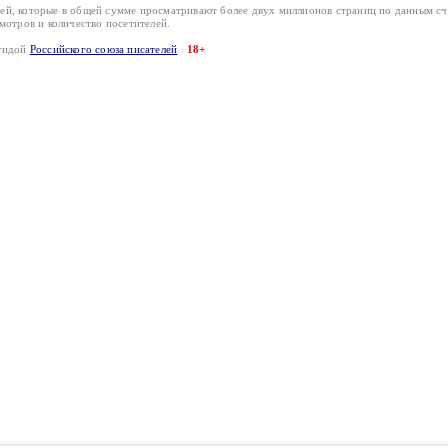
лей, которые в общей сумме просматривают более двух миллионов страниц по данным с
смотров и количество посетителей.
эгидой
Российского союза писателей
18+