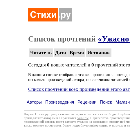
Список прочтений
«Ужасно
Читатель
Дата
Время
Источник
Сегодня
0
новых читателей и
0
прочтений этого
В данном списке отображаются все прочтения за последн
несколько произведений автора, но счетчиком читателей 
Список прочтений всех произведений этого ав
Авторы
Произведения
Рецензии
Поиск
Магази
Портал Стихи.ру предоставляет авторам возможность свободной публи
принадлежат авторам и охраняются
законом
. Перепечатка произведений 
произведений авторы несут самостоятельно на основании
правил публи
также можете посмотреть более подробную
информацию о портале
и
с