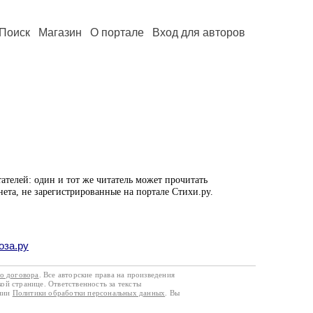
Поиск
Магазин
О портале
Вход для авторов
ателей: один и тот же читатель может прочитать
нета, не зарегистрированные на портале Стихи.ру.
оза.ру
го договора
. Все авторские права на произведения
кой странице. Ответственность за тексты
ании
Политики обработки персональных данных
. Вы