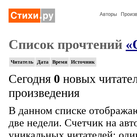
Авторы
Произ
Список прочтений
«
Читатель
Дата
Время
Источник
Сегодня
0
новых читате
произведения
В данном списке отображаю
две недели. Счетчик на ав
уникальных читателей: оди