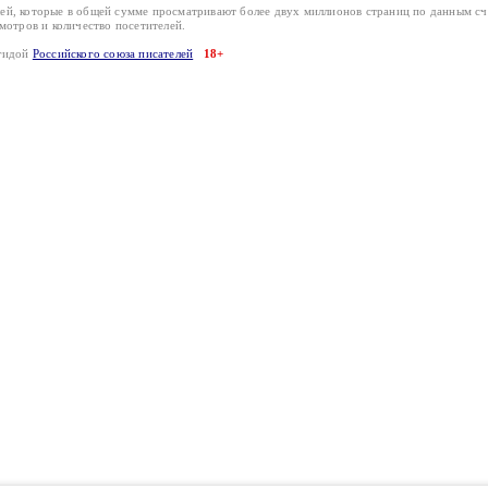
лей, которые в общей сумме просматривают более двух миллионов страниц по данным с
смотров и количество посетителей.
эгидой
Российского союза писателей
18+