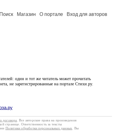
Поиск
Магазин
О портале
Вход для авторов
ателей: один и тот же читатель может прочитать
нета, не зарегистрированные на портале Стихи.ру.
оза.ру
го договора
. Все авторские права на произведения
кой странице. Ответственность за тексты
ании
Политики обработки персональных данных
. Вы