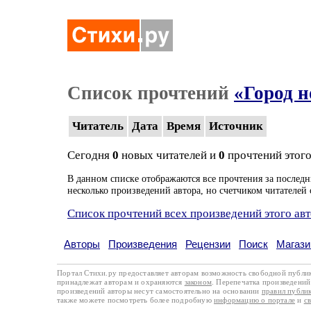
Список прочтений
«Город 
Читатель
Дата
Время
Источник
Сегодня
0
новых читателей и
0
прочтений этого
В данном списке отображаются все прочтения за последн
несколько произведений автора, но счетчиком читателей 
Список прочтений всех произведений этого ав
Авторы
Произведения
Рецензии
Поиск
Магази
Портал Стихи.ру предоставляет авторам возможность свободной публи
принадлежат авторам и охраняются
законом
. Перепечатка произведений 
произведений авторы несут самостоятельно на основании
правил публи
также можете посмотреть более подробную
информацию о портале
и
с