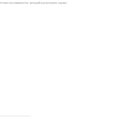
четчика посещаемости, который расположен справа