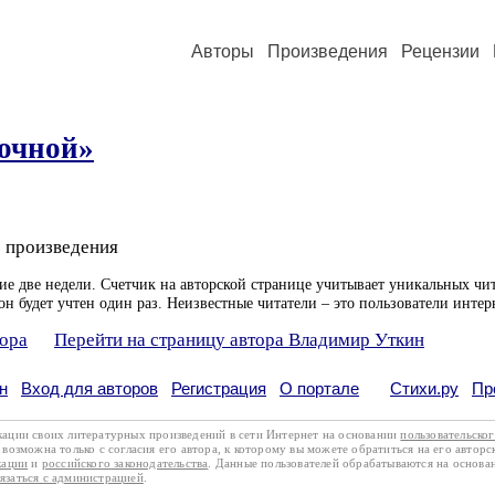
Авторы
Произведения
Рецензии
ночной»
 произведения
ие две недели. Счетчик на авторской странице учитывает уникальных чит
он будет учтен один раз. Неизвестные читатели – это пользователи интер
тора
Перейти на страницу автора Владимир Уткин
н
Вход для авторов
Регистрация
О портале
Стихи.ру
Пр
кации своих литературных произведений в сети Интернет на основании
пользовательско
возможна только с согласия его автора, к которому вы можете обратиться на его авторс
кации
и
российского законодательства
. Данные пользователей обрабатываются на основ
вязаться с администрацией
.