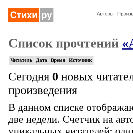
Авторы
Произ
Список прочтений
«
Читатель
Дата
Время
Источник
Сегодня
0
новых читате
произведения
В данном списке отображаю
две недели. Счетчик на ав
уникальных читателей: оди