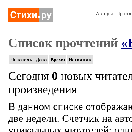
Авторы
Произ
Список прочтений
«
Читатель
Дата
Время
Источник
Сегодня
0
новых читате
произведения
В данном списке отображаю
две недели. Счетчик на ав
уникальных читателей: оди