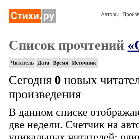
Авторы
Произ
Список прочтений
«
Читатель
Дата
Время
Источник
Сегодня
0
новых читате
произведения
В данном списке отображаю
две недели. Счетчик на ав
уникальных читателей: оди