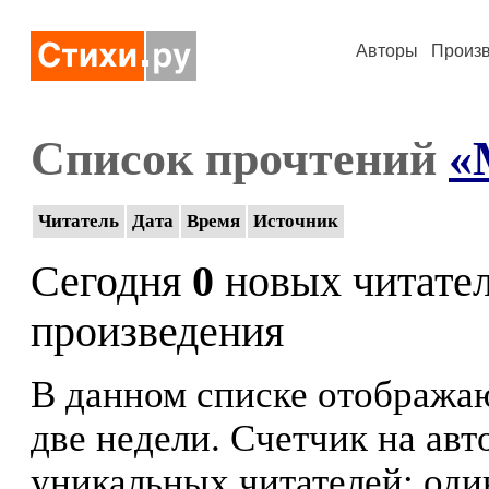
Авторы
Произ
Список прочтений
«
Читатель
Дата
Время
Источник
Сегодня
0
новых читате
произведения
В данном списке отображаю
две недели. Счетчик на ав
уникальных читателей: оди