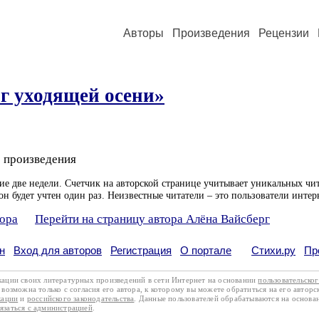
Авторы
Произведения
Рецензии
г уходящей осени»
 произведения
ие две недели. Счетчик на авторской странице учитывает уникальных чит
он будет учтен один раз. Неизвестные читатели – это пользователи интер
тора
Перейти на страницу автора Алёна Вайсберг
н
Вход для авторов
Регистрация
О портале
Стихи.ру
Пр
кации своих литературных произведений в сети Интернет на основании
пользовательско
возможна только с согласия его автора, к которому вы можете обратиться на его авторс
кации
и
российского законодательства
. Данные пользователей обрабатываются на основ
вязаться с администрацией
.