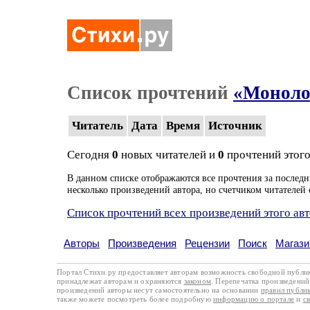
Список прочтений
«Моноло
Читатель
Дата
Время
Источник
Сегодня
0
новых читателей и
0
прочтений этого
В данном списке отображаются все прочтения за последн
несколько произведений автора, но счетчиком читателей 
Список прочтений всех произведений этого ав
Авторы
Произведения
Рецензии
Поиск
Магази
Портал Стихи.ру предоставляет авторам возможность свободной публи
принадлежат авторам и охраняются
законом
. Перепечатка произведений 
произведений авторы несут самостоятельно на основании
правил публи
также можете посмотреть более подробную
информацию о портале
и
с