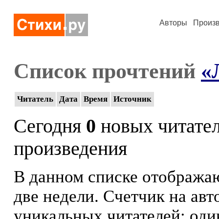
Авторы
Произ
Список прочтений
«
Читатель
Дата
Время
Источник
Сегодня
0
новых читате
произведения
В данном списке отображаю
две недели. Счетчик на ав
уникальных читателей: оди