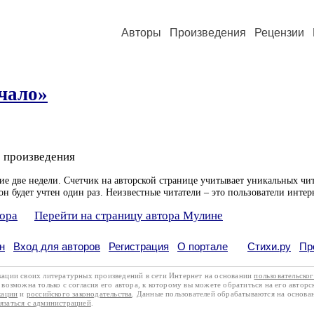
Авторы
Произведения
Рецензии
чало»
 произведения
ие две недели. Счетчик на авторской странице учитывает уникальных чит
он будет учтен один раз. Неизвестные читатели – это пользователи интер
тора
Перейти на страницу автора Мулине
н
Вход для авторов
Регистрация
О портале
Стихи.ру
Пр
кации своих литературных произведений в сети Интернет на основании
пользовательско
возможна только с согласия его автора, к которому вы можете обратиться на его авторс
кации
и
российского законодательства
. Данные пользователей обрабатываются на основ
вязаться с администрацией
.