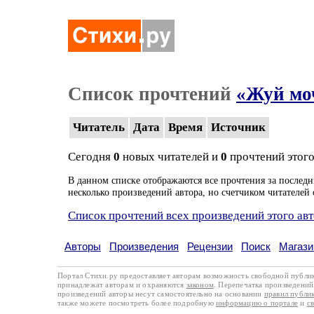
Список прочтений
«Жуй мо
Читатель
Дата
Время
Источник
Сегодня
0
новых читателей и
0
прочтений этого
В данном списке отображаются все прочтения за последн
несколько произведений автора, но счетчиком читателей 
Список прочтений всех произведений этого ав
Авторы
Произведения
Рецензии
Поиск
Магази
Портал Стихи.ру предоставляет авторам возможность свободной публи
принадлежат авторам и охраняются
законом
. Перепечатка произведений 
произведений авторы несут самостоятельно на основании
правил публи
также можете посмотреть более подробную
информацию о портале
и
с