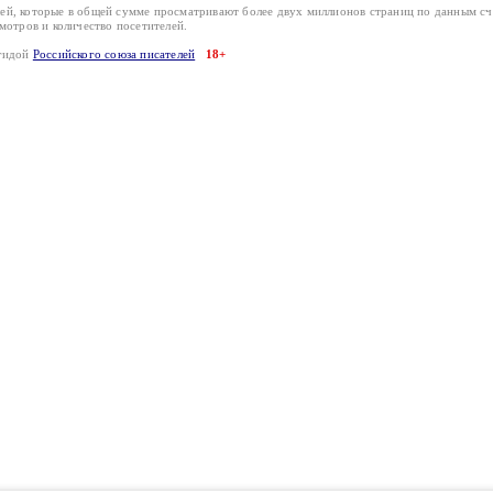
лей, которые в общей сумме просматривают более двух миллионов страниц по данным с
смотров и количество посетителей.
эгидой
Российского союза писателей
18+