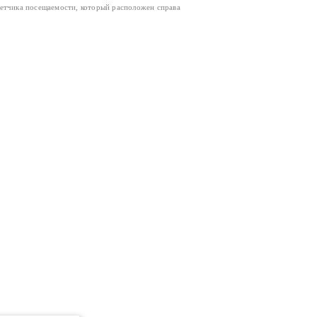
четчика посещаемости, который расположен справа