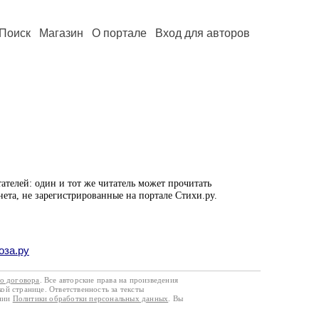
Поиск
Магазин
О портале
Вход для авторов
ателей: один и тот же читатель может прочитать
нета, не зарегистрированные на портале Стихи.ру.
оза.ру
го договора
. Все авторские права на произведения
кой странице. Ответственность за тексты
ании
Политики обработки персональных данных
. Вы