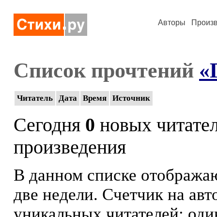
Авторы
Произ
Список прочтений
«
Читатель
Дата
Время
Источник
Сегодня
0
новых читате
произведения
В данном списке отображаю
две недели. Счетчик на ав
уникальных читателей: оди