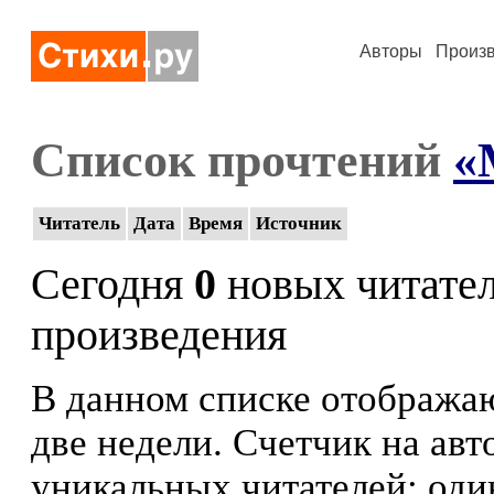
Авторы
Произ
Список прочтений
«
Читатель
Дата
Время
Источник
Сегодня
0
новых читате
произведения
В данном списке отображаю
две недели. Счетчик на ав
уникальных читателей: оди