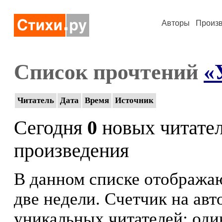
Авторы
Произ
Список прочтений
«
Читатель
Дата
Время
Источник
Сегодня
0
новых читате
произведения
В данном списке отображаю
две недели. Счетчик на ав
уникальных читателей: оди