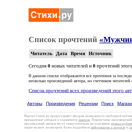
Список прочтений
«Мужчина
Читатель
Дата
Время
Источник
Сегодня
0
новых читателей и
0
прочтений этого
В данном списке отображаются все прочтения за последн
несколько произведений автора, но счетчиком читателей 
Список прочтений всех произведений этого ав
Авторы
Произведения
Рецензии
Поиск
Магази
Портал Стихи.ру предоставляет авторам возможность свободной публи
принадлежат авторам и охраняются
законом
. Перепечатка произведений 
произведений авторы несут самостоятельно на основании
правил публи
также можете посмотреть более подробную
информацию о портале
и
с