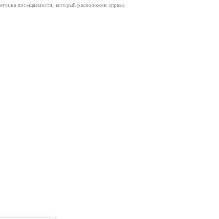
четчика посещаемости, который расположен справа