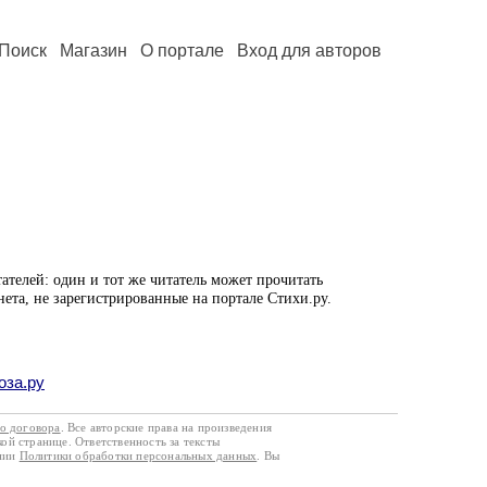
Поиск
Магазин
О портале
Вход для авторов
ателей: один и тот же читатель может прочитать
нета, не зарегистрированные на портале Стихи.ру.
оза.ру
го договора
. Все авторские права на произведения
кой странице. Ответственность за тексты
ании
Политики обработки персональных данных
. Вы