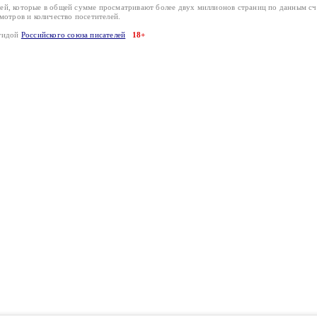
лей, которые в общей сумме просматривают более двух миллионов страниц по данным с
смотров и количество посетителей.
эгидой
Российского союза писателей
18+