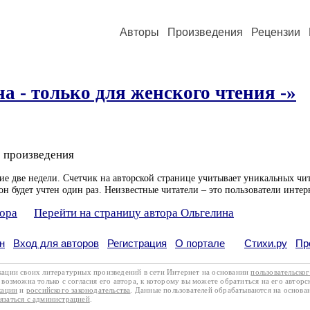
Авторы
Произведения
Рецензии
 - только для женского чтения -»
 произведения
ие две недели. Счетчик на авторской странице учитывает уникальных чит
он будет учтен один раз. Неизвестные читатели – это пользователи интер
тора
Перейти на страницу автора Ольгелина
н
Вход для авторов
Регистрация
О портале
Стихи.ру
Пр
кации своих литературных произведений в сети Интернет на основании
пользовательско
возможна только с согласия его автора, к которому вы можете обратиться на его авторс
кации
и
российского законодательства
. Данные пользователей обрабатываются на основ
вязаться с администрацией
.