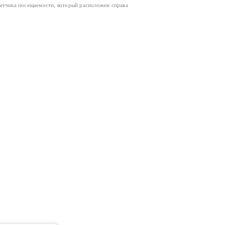
четчика посещаемости, который расположен справа