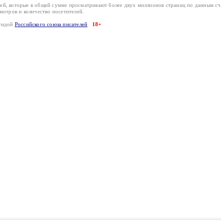
лей, которые в общей сумме просматривают более двух миллионов страниц по данным с
смотров и количество посетителей.
эгидой
Российского союза писателей
18+