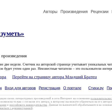
Авторы
Произведения
Рецензии
зуметь»
 произведения
ие две недели. Счетчик на авторской странице учитывает уникальных чит
он будет учтен один раз. Неизвестные читатели – это пользователи интер
тора
Перейти на страницу автора Младший Братец
н
Вход для авторов
Регистрация
О портале
Стихи.ру
Пр
кации своих литературных произведений в сети Интернет на основании
пользовательско
возможна только с согласия его автора, к которому вы можете обратиться на его авторс
кации
и
российского законодательства
. Данные пользователей обрабатываются на основ
вязаться с администрацией
.