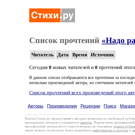
Список прочтений
«Надо ра
Читатель
Дата
Время
Источник
Сегодня
0
новых читателей и
0
прочтений этого
В данном списке отображаются все прочтения за последн
несколько произведений автора, но счетчиком читателей 
Список прочтений всех произведений этого ав
Авторы
Произведения
Рецензии
Поиск
Магази
Портал Стихи.ру предоставляет авторам возможность свободной публи
принадлежат авторам и охраняются
законом
. Перепечатка произведений 
произведений авторы несут самостоятельно на основании
правил публи
также можете посмотреть более подробную
информацию о портале
и
с