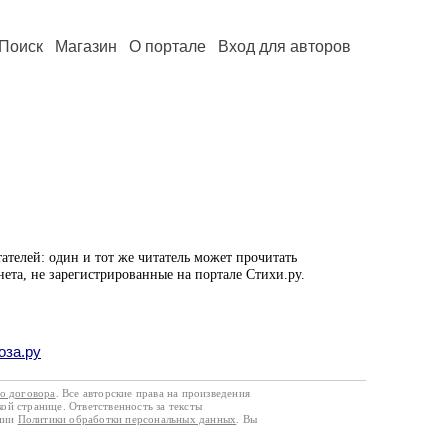
Поиск
Магазин
О портале
Вход для авторов
ателей: один и тот же читатель может прочитать
нета, не зарегистрированные на портале Стихи.ру.
оза.ру
го договора
. Все авторские права на произведения
кой странице. Ответственность за тексты
ании
Политики обработки персональных данных
. Вы