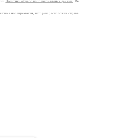
ании
Политики обработки персональных данных
. Вы
четчика посещаемости, который расположен справа