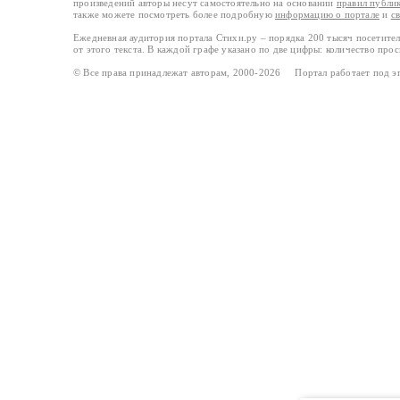
произведений авторы несут самостоятельно на основании
правил публи
также можете посмотреть более подробную
информацию о портале
и
с
Ежедневная аудитория портала Стихи.ру – порядка 200 тысяч посетите
от этого текста. В каждой графе указано по две цифры: количество про
© Все права принадлежат авторам, 2000-2026 Портал работает под 