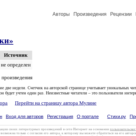
Авторы
Произведения
Рецензии
ки»
Источник
не определен
 произведения
ие две недели. Счетчик на авторской странице учитывает уникальных чит
он будет учтен один раз. Неизвестные читатели – это пользователи интер
тора
Перейти на страницу автора Мулине
н
Вход для авторов
Регистрация
О портале
Стихи.ру
Пр
кации своих литературных произведений в сети Интернет на основании
пользовательско
возможна только с согласия его автора, к которому вы можете обратиться на его авторс