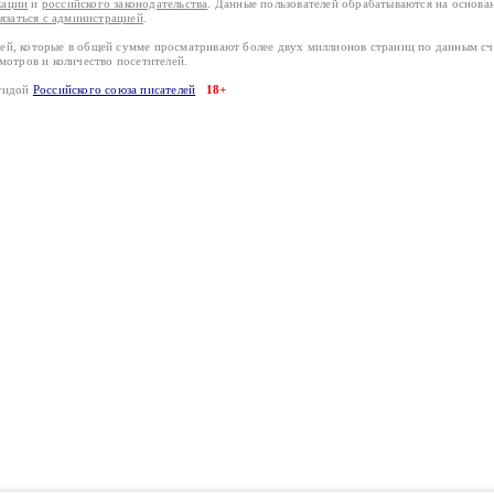
кации
и
российского законодательства
. Данные пользователей обрабатываются на основ
вязаться с администрацией
.
лей, которые в общей сумме просматривают более двух миллионов страниц по данным с
смотров и количество посетителей.
эгидой
Российского союза писателей
18+