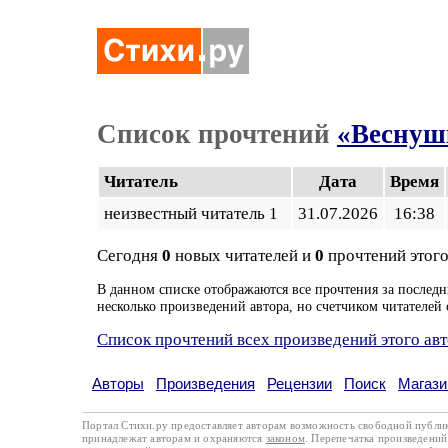
Список прочтений
«Веснуш
Читатель
Дата
Время
неизвестный читатель 1
31.07.2026
16:38
Сегодня
0
новых читателей и
0
прочтений этого
В данном списке отображаются все прочтения за последн
несколько произведений автора, но счетчиком читателей 
Список прочтений всех произведений этого ав
Авторы
Произведения
Рецензии
Поиск
Магази
Портал Стихи.ру предоставляет авторам возможность свободной публи
принадлежат авторам и охраняются
законом
. Перепечатка произведений 