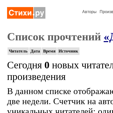
Авторы
Произ
Список прочтений
«
Читатель
Дата
Время
Источник
Сегодня
0
новых читате
произведения
В данном списке отображаю
две недели. Счетчик на ав
уникальных читателей: оди