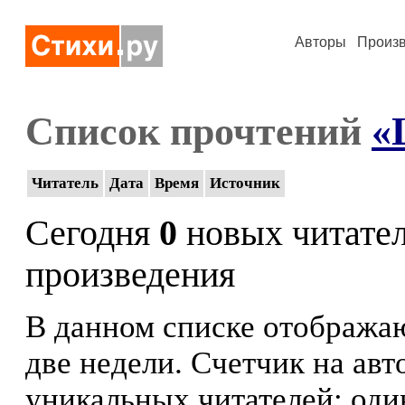
Авторы
Произ
Список прочтений
«
Читатель
Дата
Время
Источник
Сегодня
0
новых читате
произведения
В данном списке отображаю
две недели. Счетчик на ав
уникальных читателей: оди