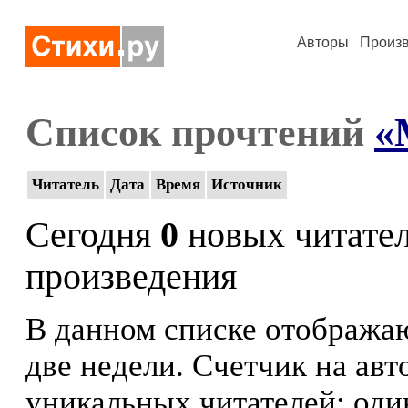
Авторы
Произ
Список прочтений
«
Читатель
Дата
Время
Источник
Сегодня
0
новых читате
произведения
В данном списке отображаю
две недели. Счетчик на ав
уникальных читателей: оди