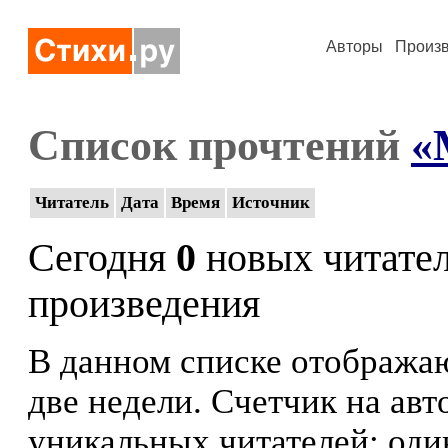
Авторы
Произ
Список прочтений
«
Читатель
Дата
Время
Источник
Сегодня
0
новых читате
произведения
В данном списке отображаю
две недели. Счетчик на ав
уникальных читателей: оди