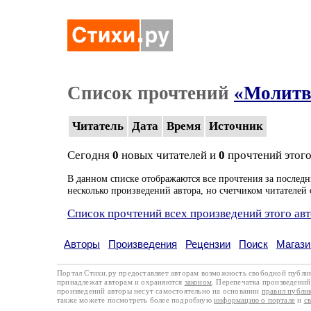
Список прочтений
«Молитв
Читатель
Дата
Время
Источник
Сегодня
0
новых читателей и
0
прочтений этого
В данном списке отображаются все прочтения за последн
несколько произведений автора, но счетчиком читателей 
Список прочтений всех произведений этого ав
Авторы
Произведения
Рецензии
Поиск
Магази
Портал Стихи.ру предоставляет авторам возможность свободной публи
принадлежат авторам и охраняются
законом
. Перепечатка произведений 
произведений авторы несут самостоятельно на основании
правил публи
также можете посмотреть более подробную
информацию о портале
и
с