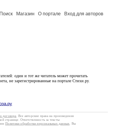
Поиск
Магазин
О портале
Вход для авторов
ателей: один и тот же читатель может прочитать
нета, не зарегистрированные на портале Стихи.ру.
оза.ру
го договора
. Все авторские права на произведения
кой странице. Ответственность за тексты
ании
Политики обработки персональных данных
. Вы