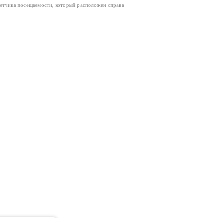
четчика посещаемости, который расположен справа