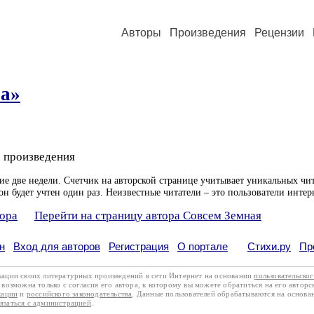
Авторы
Произведения
Рецензии
а»
 произведения
ие две недели. Счетчик на авторской странице учитывает уникальных чит
он будет учтен один раз. Неизвестные читатели – это пользователи интер
тора
Перейти на страницу автора Совсем Земная
н
Вход для авторов
Регистрация
О портале
Стихи.ру
Пр
кации своих литературных произведений в сети Интернет на основании
пользовательско
возможна только с согласия его автора, к которому вы можете обратиться на его авторс
кации
и
российского законодательства
. Данные пользователей обрабатываются на основ
вязаться с администрацией
.