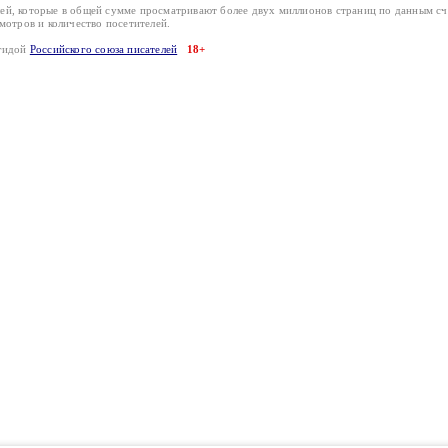
лей, которые в общей сумме просматривают более двух миллионов страниц по данным с
смотров и количество посетителей.
эгидой
Российского союза писателей
18+