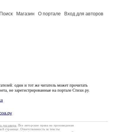
Поиск
Магазин
О портале
Вход для авторов
ателей: один и тот же читатель может прочитать
нета, не зарегистрированные на портале Стихи.ру.
ка
оза.ру
го договора
. Все авторские права на произведения
кой странице. Ответственность за тексты