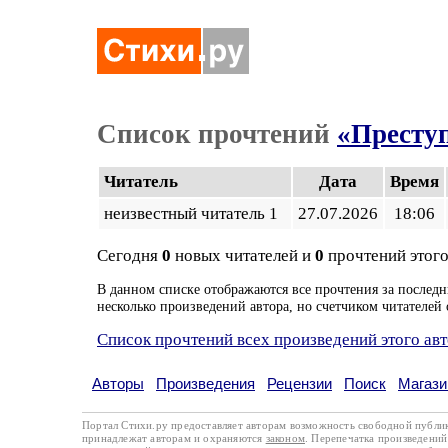
Список прочтений
«Престу
Читатель
Дата
Время
неизвестный читатель 1
27.07.2026
18:06
Сегодня
0
новых читателей и
0
прочтений этого
В данном списке отображаются все прочтения за последн
несколько произведений автора, но счетчиком читателей 
Список прочтений всех произведений этого ав
Авторы
Произведения
Рецензии
Поиск
Магази
Портал Стихи.ру предоставляет авторам возможность свободной публи
принадлежат авторам и охраняются
законом
. Перепечатка произведений 