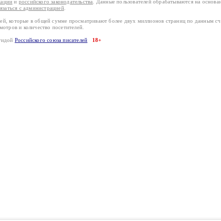
кации
и
российского законодательства
. Данные пользователей обрабатываются на основ
вязаться с администрацией
.
лей, которые в общей сумме просматривают более двух миллионов страниц по данным с
смотров и количество посетителей.
эгидой
Российского союза писателей
18+