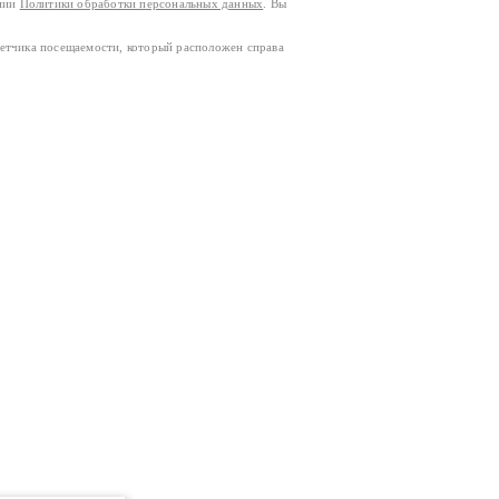
ании
Политики обработки персональных данных
. Вы
четчика посещаемости, который расположен справа