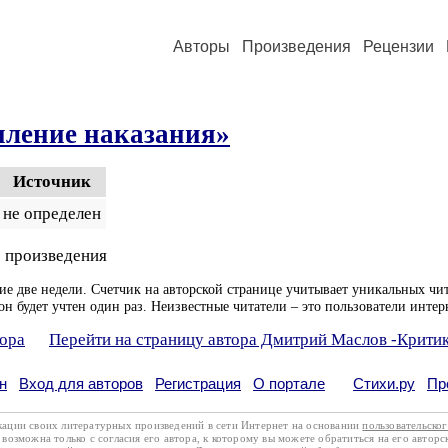
Авторы
Произведения
Рецензии
пление наказания»
Источник
не определен
 произведения
ие две недели. Счетчик на авторской странице учитывает уникальных чит
он будет учтен один раз. Неизвестные читатели – это пользователи интер
тора
Перейти на страницу автора Дмитрий Маслов -Крити
н
Вход для авторов
Регистрация
О портале
Стихи.ру
Пр
кации своих литературных произведений в сети Интернет на основании
пользовательско
возможна только с согласия его автора, к которому вы можете обратиться на его авторс