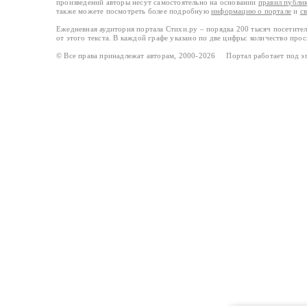
произведений авторы несут самостоятельно на основании
правил публи
также можете посмотреть более подробную
информацию о портале
и
с
Ежедневная аудитория портала Стихи.ру – порядка 200 тысяч посетите
от этого текста. В каждой графе указано по две цифры: количество про
© Все права принадлежат авторам, 2000-2026 Портал работает под 