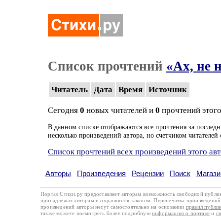
Список прочтений
«Ах, не н
Читатель
Дата
Время
Источник
Сегодня
0
новых читателей и
0
прочтений этого
В данном списке отображаются все прочтения за последн
несколько произведений автора, но счетчиком читателей 
Список прочтений всех произведений этого ав
Авторы
Произведения
Рецензии
Поиск
Магази
Портал Стихи.ру предоставляет авторам возможность свободной публи
принадлежат авторам и охраняются
законом
. Перепечатка произведений 
произведений авторы несут самостоятельно на основании
правил публи
также можете посмотреть более подробную
информацию о портале
и
с