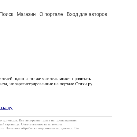
Поиск
Магазин
О портале
Вход для авторов
ателей: один и тот же читатель может прочитать
нета, не зарегистрированные на портале Стихи.ру.
оза.ру
го договора
. Все авторские права на произведения
кой странице. Ответственность за тексты
ании
Политики обработки персональных данных
. Вы