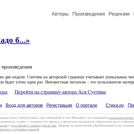
Авторы
Произведения
Рецензии
адо б...»
 произведения
ие две недели. Счетчик на авторской странице учитывает уникальных чит
он будет учтен один раз. Неизвестные читатели – это пользователи интер
тора
Перейти на страницу автора Ася Суетина
н
Вход для авторов
Регистрация
О портале
Стихи.ру
Пр
кации своих литературных произведений в сети Интернет на основании
пользовательско
возможна только с согласия его автора, к которому вы можете обратиться на его авторс
кации
и
российского законодательства
. Данные пользователей обрабатываются на основ
вязаться с администрацией
.