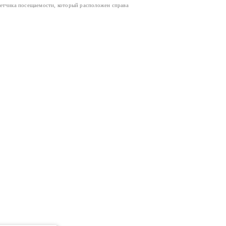
четчика посещаемости, который расположен справа