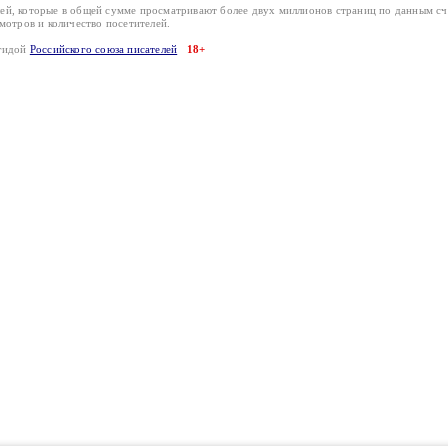
лей, которые в общей сумме просматривают более двух миллионов страниц по данным с
смотров и количество посетителей.
эгидой
Российского союза писателей
18+