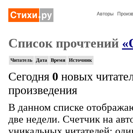
Авторы
Произ
Список прочтений
«
Читатель
Дата
Время
Источник
Сегодня
0
новых читате
произведения
В данном списке отображаю
две недели. Счетчик на ав
уникальных читателей: оди