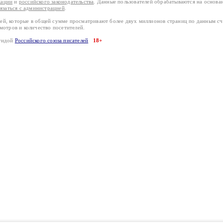
кации
и
российского законодательства
. Данные пользователей обрабатываются на основ
вязаться с администрацией
.
лей, которые в общей сумме просматривают более двух миллионов страниц по данным с
смотров и количество посетителей.
эгидой
Российского союза писателей
18+