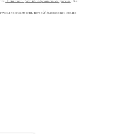
ании
Политики обработки персональных данных
. Вы
четчика посещаемости, который расположен справа