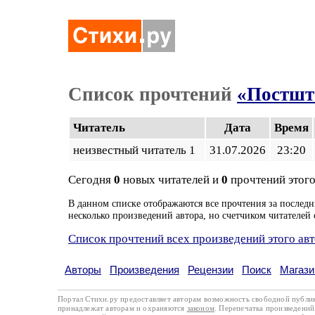
Список прочтений
«Постшт
Читатель
Дата
Время
неизвестный читатель 1
31.07.2026
23:20
Сегодня
0
новых читателей и
0
прочтений этого
В данном списке отображаются все прочтения за последн
несколько произведений автора, но счетчиком читателей 
Список прочтений всех произведений этого ав
Авторы
Произведения
Рецензии
Поиск
Магази
Портал Стихи.ру предоставляет авторам возможность свободной публи
принадлежат авторам и охраняются
законом
. Перепечатка произведений 