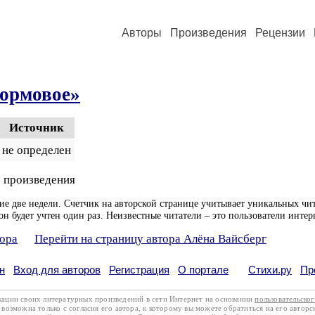
Авторы
Произведения
Рецензии
ормовое»
Источник
не определен
 произведения
ие две недели. Счетчик на авторской странице учитывает уникальных чит
он будет учтен один раз. Неизвестные читатели – это пользователи интер
тора
Перейти на страницу автора Алёна Вайсберг
н
Вход для авторов
Регистрация
О портале
Стихи.ру
Пр
кации своих литературных произведений в сети Интернет на основании
пользовательско
возможна только с согласия его автора, к которому вы можете обратиться на его авторс