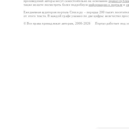
произведений авторы несут самостоятельно на основании
правил публи
также можете посмотреть более подробную
информацию о портале
и
с
Ежедневная аудитория портала Стихи.ру – порядка 200 тысяч посетите
от этого текста. В каждой графе указано по две цифры: количество про
© Все права принадлежат авторам, 2000-2026 Портал работает под 