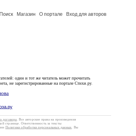
Поиск
Магазин
О портале
Вход для авторов
ателей: один и тот же читатель может прочитать
нета, не зарегистрированные на портале Стихи.ру.
нова
оза.ру
го договора
. Все авторские права на произведения
кой странице. Ответственность за тексты
ании
Политики обработки персональных данных
. Вы