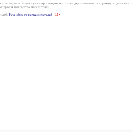
лей, которые в общей сумме просматривают более двух миллионов страниц по данным с
смотров и количество посетителей.
эгидой
Российского союза писателей
18+