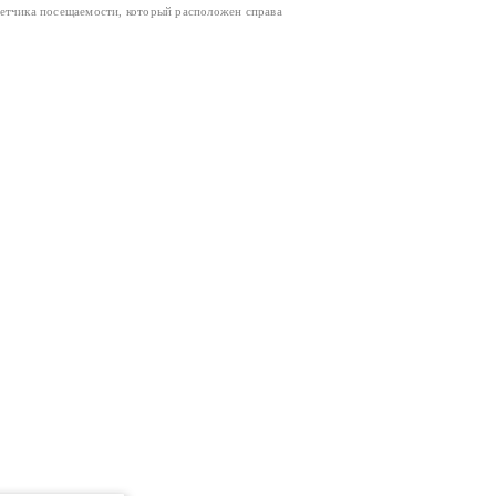
четчика посещаемости, который расположен справа