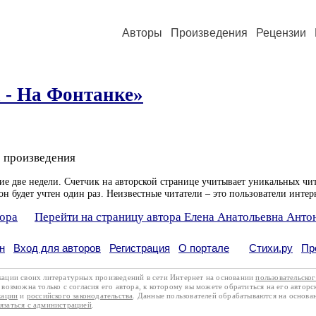
Авторы
Произведения
Рецензии
 - На Фонтанке»
 произведения
ие две недели. Счетчик на авторской странице учитывает уникальных чит
он будет учтен один раз. Неизвестные читатели – это пользователи интер
тора
Перейти на страницу автора Елена Анатольевна Анто
н
Вход для авторов
Регистрация
О портале
Стихи.ру
Пр
кации своих литературных произведений в сети Интернет на основании
пользовательско
возможна только с согласия его автора, к которому вы можете обратиться на его авторс
кации
и
российского законодательства
. Данные пользователей обрабатываются на основ
вязаться с администрацией
.