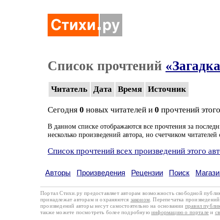
Список прочтений
«Загадка
Читатель
Дата
Время
Источник
Сегодня
0
новых читателей и
0
прочтений этого
В данном списке отображаются все прочтения за последн
несколько произведений автора, но счетчиком читателей 
Список прочтений всех произведений этого ав
Авторы
Произведения
Рецензии
Поиск
Магази
Портал Стихи.ру предоставляет авторам возможность свободной публи
принадлежат авторам и охраняются
законом
. Перепечатка произведений 
произведений авторы несут самостоятельно на основании
правил публи
также можете посмотреть более подробную
информацию о портале
и
с