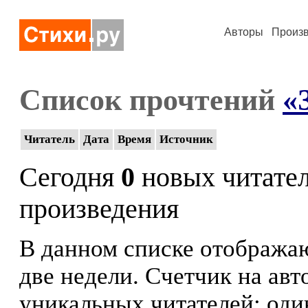
Авторы
Произ
Список прочтений
«
Читатель
Дата
Время
Источник
Сегодня
0
новых читате
произведения
В данном списке отображаю
две недели. Счетчик на ав
уникальных читателей: оди