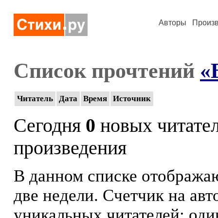
Авторы
Произ
Список прочтений
«
Читатель
Дата
Время
Источник
Сегодня
0
новых читате
произведения
В данном списке отображаю
две недели. Счетчик на ав
уникальных читателей: оди