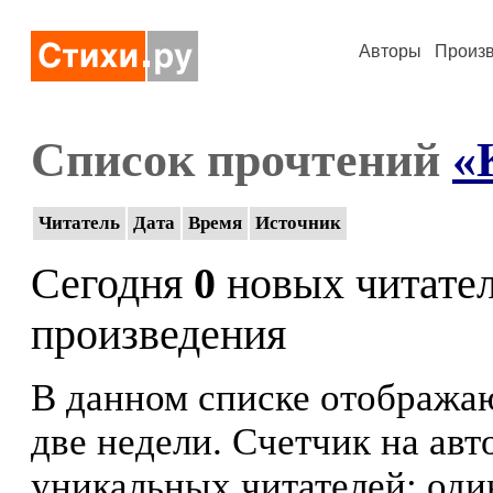
Авторы
Произ
Список прочтений
«
Читатель
Дата
Время
Источник
Сегодня
0
новых читате
произведения
В данном списке отображаю
две недели. Счетчик на ав
уникальных читателей: оди