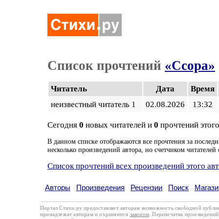
Список прочтений
«Ссора»
Читатель
Дата
Время
неизвестный читатель 1
02.08.2026
13:32
Сегодня
0
новых читателей и
0
прочтений этого
В данном списке отображаются все прочтения за последн
несколько произведений автора, но счетчиком читателей 
Список прочтений всех произведений этого ав
Авторы
Произведения
Рецензии
Поиск
Магази
Портал Стихи.ру предоставляет авторам возможность свободной публи
принадлежат авторам и охраняются
законом
. Перепечатка произведений 