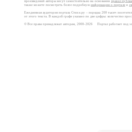
произведений авторы несут самостоятельно на основании
правил публи
также можете посмотреть более подробную
информацию о портале
и
с
Ежедневная аудитория портала Стихи.ру – порядка 200 тысяч посетите
от этого текста. В каждой графе указано по две цифры: количество про
© Все права принадлежат авторам, 2000-2026 Портал работает под 