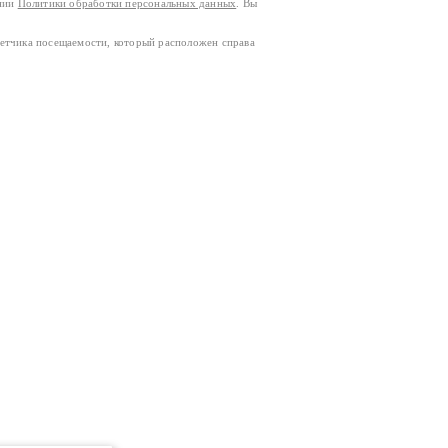
ании
Политики обработки персональных данных
. Вы
четчика посещаемости, который расположен справа