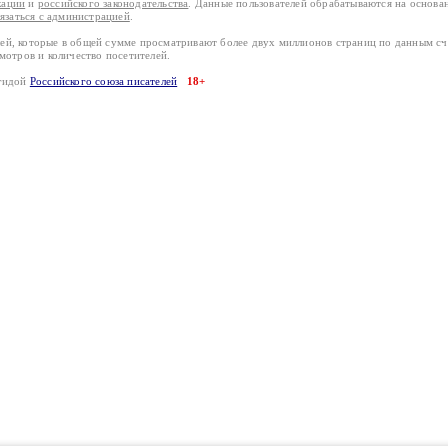
кации
и
российского законодательства
. Данные пользователей обрабатываются на основ
вязаться с администрацией
.
лей, которые в общей сумме просматривают более двух миллионов страниц по данным с
смотров и количество посетителей.
эгидой
Российского союза писателей
18+