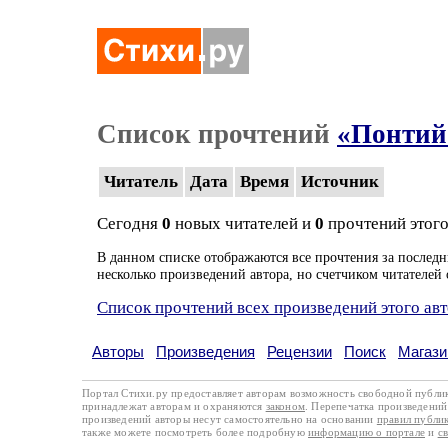
Список прочтений
«Понтий
Читатель
Дата
Время
Источник
Сегодня
0
новых читателей и
0
прочтений этого
В данном списке отображаются все прочтения за последн
несколько произведений автора, но счетчиком читателей 
Список прочтений всех произведений этого ав
Авторы
Произведения
Рецензии
Поиск
Магази
Портал Стихи.ру предоставляет авторам возможность свободной публи
принадлежат авторам и охраняются
законом
. Перепечатка произведений 
произведений авторы несут самостоятельно на основании
правил публи
также можете посмотреть более подробную
информацию о портале
и
с