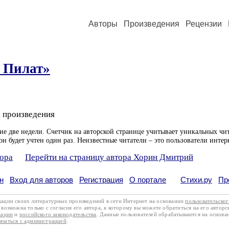
Авторы
Произведения
Рецензии
 Пилат»
 произведения
ие две недели. Счетчик на авторской странице учитывает уникальных чит
он будет учтен один раз. Неизвестные читатели – это пользователи интер
тора
Перейти на страницу автора Хорин Дмитрий
н
Вход для авторов
Регистрация
О портале
Стихи.ру
Пр
кации своих литературных произведений в сети Интернет на основании
пользовательско
возможна только с согласия его автора, к которому вы можете обратиться на его авторс
кации
и
российского законодательства
. Данные пользователей обрабатываются на основ
вязаться с администрацией
.