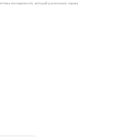
четчика посещаемости, который расположен справа