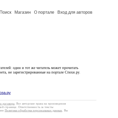
Поиск
Магазин
О портале
Вход для авторов
ателей: один и тот же читатель может прочитать
нета, не зарегистрированные на портале Стихи.ру.
оза.ру
го договора
. Все авторские права на произведения
кой странице. Ответственность за тексты
ании
Политики обработки персональных данных
. Вы