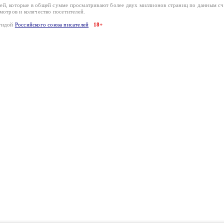
лей, которые в общей сумме просматривают более двух миллионов страниц по данным с
смотров и количество посетителей.
эгидой
Российского союза писателей
18+