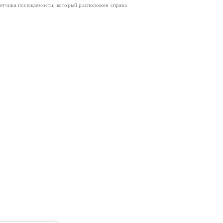
четчика посещаемости, который расположен справа