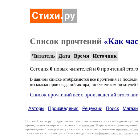
Список прочтений
«Как час
Читатель
Дата
Время
Источник
Сегодня
0
новых читателей и
0
прочтений этого
В данном списке отображаются все прочтения за последн
несколько произведений автора, но счетчиком читателей 
Список прочтений всех произведений этого ав
Авторы
Произведения
Рецензии
Поиск
Магази
Портал Стихи.ру предоставляет авторам возможность свободной публи
принадлежат авторам и охраняются
законом
. Перепечатка произведений 
произведений авторы несут самостоятельно на основании
правил публи
также можете посмотреть более подробную
информацию о портале
и
с