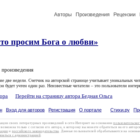
Авторы
Произведения
Рецензии
то просим Бога о любви»
 произведения
ие две недели. Счетчик на авторской странице учитывает уникальных чит
он будет учтен один раз. Неизвестные читатели – это пользователи интер
тора
Перейти на страницу автора Бедная Ольга
н
Вход для авторов
Регистрация
О портале
Стихи.ру
Пр
кации своих литературных произведений в сети Интернет на основании
пользовательско
возможна только с согласия его автора, к которому вы можете обратиться на его авторс
кации
и
российского законодательства
. Данные пользователей обрабатываются на основ
вязаться с администрацией
.