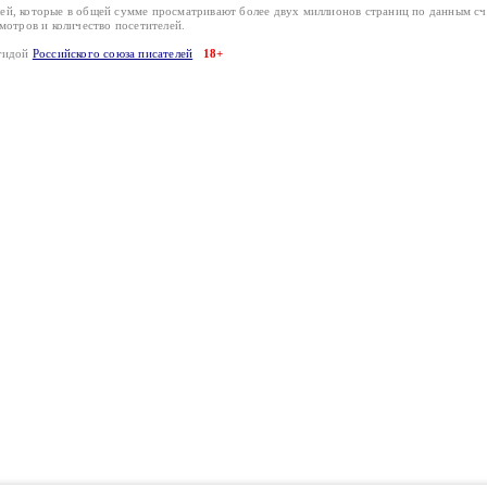
лей, которые в общей сумме просматривают более двух миллионов страниц по данным с
смотров и количество посетителей.
эгидой
Российского союза писателей
18+