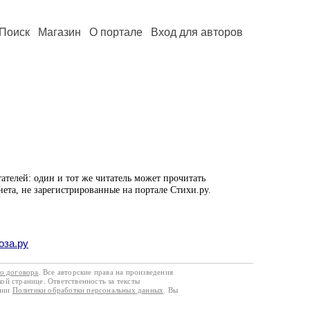
Поиск
Магазин
О портале
Вход для авторов
ателей: один и тот же читатель может прочитать
нета, не зарегистрированные на портале Стихи.ру.
оза.ру
го договора
. Все авторские права на произведения
кой странице. Ответственность за тексты
ании
Политики обработки персональных данных
. Вы