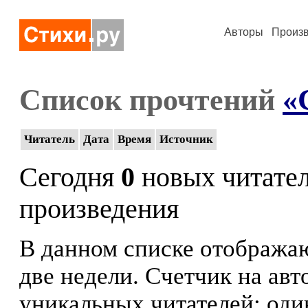
Авторы
Произ
Список прочтений
«
Читатель
Дата
Время
Источник
Сегодня
0
новых читате
произведения
В данном списке отображаю
две недели. Счетчик на ав
уникальных читателей: оди