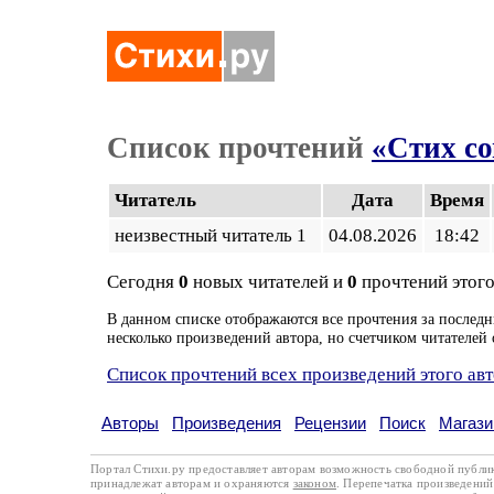
Список прочтений
«Стих с
Читатель
Дата
Время
неизвестный читатель 1
04.08.2026
18:42
Сегодня
0
новых читателей и
0
прочтений этого
В данном списке отображаются все прочтения за последн
несколько произведений автора, но счетчиком читателей 
Список прочтений всех произведений этого ав
Авторы
Произведения
Рецензии
Поиск
Магази
Портал Стихи.ру предоставляет авторам возможность свободной публи
принадлежат авторам и охраняются
законом
. Перепечатка произведений 