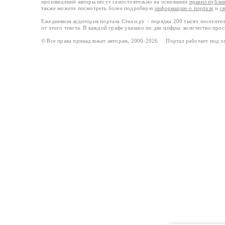
произведений авторы несут самостоятельно на основании
правил публи
также можете посмотреть более подробную
информацию о портале
и
с
Ежедневная аудитория портала Стихи.ру – порядка 200 тысяч посетите
от этого текста. В каждой графе указано по две цифры: количество про
© Все права принадлежат авторам, 2000-2026 Портал работает под 