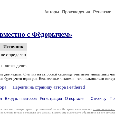
Авторы
Произведения
Рецензии
овместно с Фёдорычем»
Источник
не определен
 произведения
ие две недели. Счетчик на авторской странице учитывает уникальных чит
он будет учтен один раз. Неизвестные читатели – это пользователи интер
тора
Перейти на страницу автора Feathered
н
Вход для авторов
Регистрация
О портале
Стихи.ру
Пр
кации своих литературных произведений в сети Интернет на основании
пользовательско
возможна только с согласия его автора, к которому вы можете обратиться на его авторс