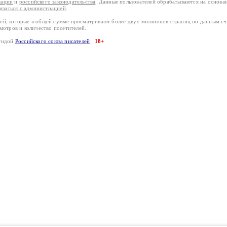
кации
и
российского законодательства
. Данные пользователей обрабатываются на основ
вязаться с администрацией
.
лей, которые в общей сумме просматривают более двух миллионов страниц по данным с
смотров и количество посетителей.
эгидой
Российского союза писателей
18+