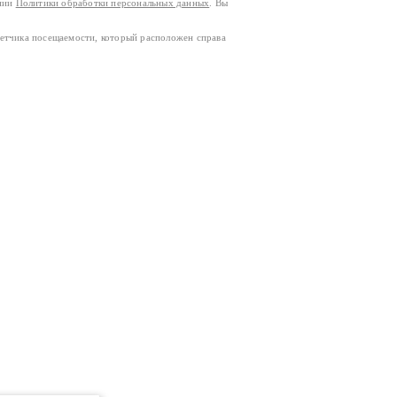
ании
Политики обработки персональных данных
. Вы
четчика посещаемости, который расположен справа