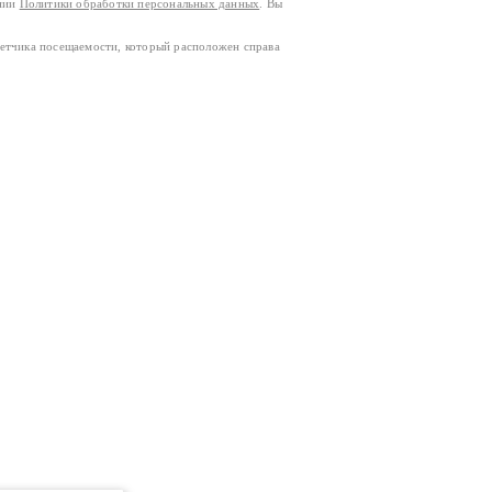
ании
Политики обработки персональных данных
. Вы
четчика посещаемости, который расположен справа