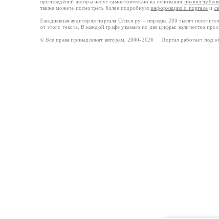
произведений авторы несут самостоятельно на основании
правил публи
также можете посмотреть более подробную
информацию о портале
и
с
Ежедневная аудитория портала Стихи.ру – порядка 200 тысяч посетите
от этого текста. В каждой графе указано по две цифры: количество про
© Все права принадлежат авторам, 2000-2026 Портал работает под 