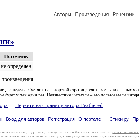
Авторы
Произведения
Рецензии
ши»
Источник
не определен
 произведения
ие две недели. Счетчик на авторской странице учитывает уникальных чит
он будет учтен один раз. Неизвестные читатели – это пользователи интер
тора
Перейти на страницу автора Feathered
н
Вход для авторов
Регистрация
О портале
Стихи.ру
Пр
кации своих литературных произведений в сети Интернет на основании
пользовательско
возможна только с согласия его автора, к которому вы можете обратиться на его авторс