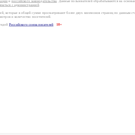
кации
и
российского законодательства
. Данные пользователей обрабатываются на основ
вязаться с администрацией
.
лей, которые в общей сумме просматривают более двух миллионов страниц по данным с
смотров и количество посетителей.
эгидой
Российского союза писателей
18+