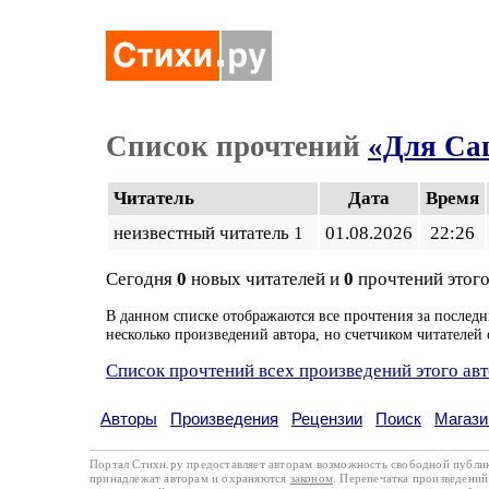
Список прочтений
«Для Са
Читатель
Дата
Время
неизвестный читатель 1
01.08.2026
22:26
Сегодня
0
новых читателей и
0
прочтений этого
В данном списке отображаются все прочтения за последн
несколько произведений автора, но счетчиком читателей 
Список прочтений всех произведений этого ав
Авторы
Произведения
Рецензии
Поиск
Магази
Портал Стихи.ру предоставляет авторам возможность свободной публи
принадлежат авторам и охраняются
законом
. Перепечатка произведений 