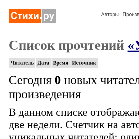
Авторы
Произ
Список прочтений
«
Читатель
Дата
Время
Источник
Сегодня
0
новых читате
произведения
В данном списке отображаю
две недели. Счетчик на ав
уникальных читателей: оди