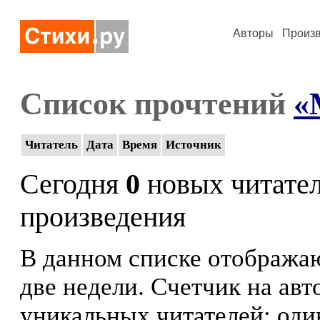
Авторы
Произ
Список прочтений
«
Читатель
Дата
Время
Источник
Сегодня
0
новых читате
произведения
В данном списке отображаю
две недели. Счетчик на ав
уникальных читателей: оди