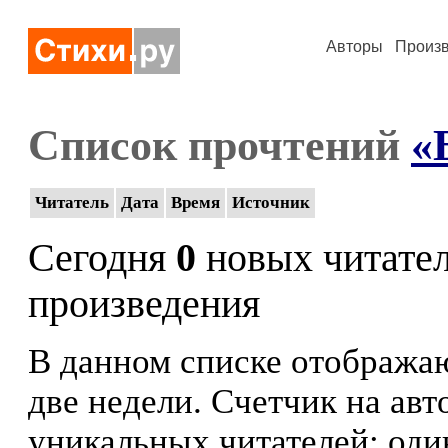
Авторы
Произ
Список прочтений
«
Читатель
Дата
Время
Источник
Сегодня
0
новых читате
произведения
В данном списке отображаю
две недели. Счетчик на ав
уникальных читателей: оди