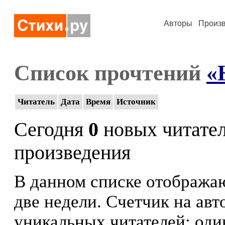
Авторы
Произ
Список прочтений
«
Читатель
Дата
Время
Источник
Сегодня
0
новых читате
произведения
В данном списке отображаю
две недели. Счетчик на ав
уникальных читателей: оди