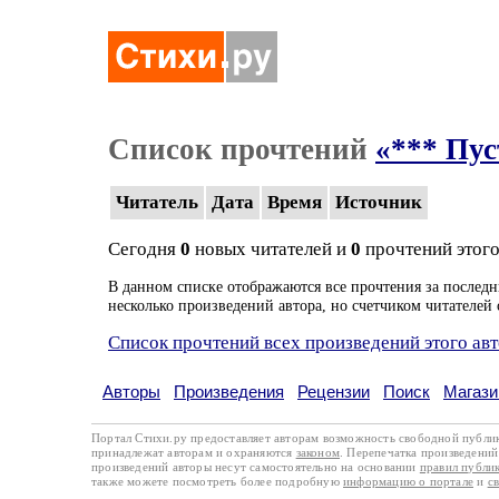
Список прочтений
«*** Пу
Читатель
Дата
Время
Источник
Сегодня
0
новых читателей и
0
прочтений этого
В данном списке отображаются все прочтения за последн
несколько произведений автора, но счетчиком читателей 
Список прочтений всех произведений этого ав
Авторы
Произведения
Рецензии
Поиск
Магази
Портал Стихи.ру предоставляет авторам возможность свободной публи
принадлежат авторам и охраняются
законом
. Перепечатка произведений 
произведений авторы несут самостоятельно на основании
правил публи
также можете посмотреть более подробную
информацию о портале
и
с