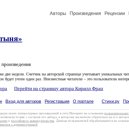
Авторы
Произведения
Рецензии
стыня»
 произведения
ие две недели. Счетчик на авторской странице учитывает уникальных чит
он будет учтен один раз. Неизвестные читатели – это пользователи интер
тора
Перейти на страницу автора Кирилл Фрац
н
Вход для авторов
Регистрация
О портале
Стихи.ру
Пр
кации своих литературных произведений в сети Интернет на основании
пользовательско
возможна только с согласия его автора, к которому вы можете обратиться на его авторс
кации
и
российского законодательства
. Данные пользователей обрабатываются на основ
вязаться с администрацией
.