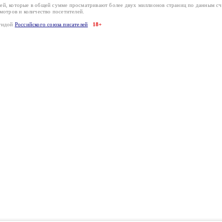
лей, которые в общей сумме просматривают более двух миллионов страниц по данным с
смотров и количество посетителей.
эгидой
Российского союза писателей
18+