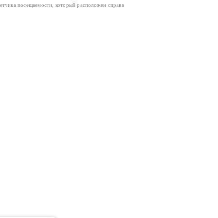
четчика посещаемости, который расположен справа