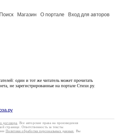
Поиск
Магазин
О портале
Вход для авторов
ателей: один и тот же читатель может прочитать
нета, не зарегистрированные на портале Стихи.ру.
оза.ру
го договора
. Все авторские права на произведения
кой странице. Ответственность за тексты
ании
Политики обработки персональных данных
. Вы