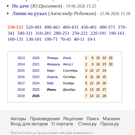
На даче
(
Ю.Цыганков
)
- 19.06.2026 15:25
Линии на руках
(
Александр Редичкин
)
- 25.06.2026 15:18
550-521
520-491
490-461
460-431
430-401
400-371
370-
341
340-311
310-281
280-251
250-221
220-191
190-161
160-131
130-101
100-71
70-41
40-11
10-1
2013
2020
Январь
Июль
1
8
15
22
29
2014
2021
Февраль
Август
2
9
16
23
30
2015
2022
Март
Сентябрь
3
10
17
24
2016
2023
Апрель
Октябрь
4
11
18
25
2017
2024
Май
Ноябрь
5
12
19
26
2018
2025
Июнь
Декабрь
6
13
20
27
2019
2026
7
14
21
28
Авторы
Произведения
Рецензии
Поиск
Магазин
Вход для авторов
О портале
Стихи.ру
Проза.ру
Портал Стихи.ру предоставляет авторам возможность