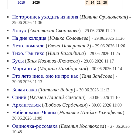
2019
2026
7
14
21
28
Не торопись уходить из июня
(
Полина Орынянская
)
-
29.06.2026 11:36
Лопух
(
Анастасия Скорикова
)
- 29.06.2026 11:29
На дне колодца
(
Юлька Соловьева
)
- 29.06.2026 11:26
Лето, помедли
(
Елена Печерская 2
)
- 29.06.2026 11:26
Тихо. Так тихо
(
Нина Баландина
)
- 29.06.2026 11:25
Бусы
(
Таня Иванова-Яковлева
)
- 29.06.2026 11:17
Маргарита
(
Марина Лимборская
)
- 30.06.2026 11:14
Это лето иное, оно не про нас
(
Таня Зачёсова
)
-
30.06.2026 11:13
Белая сажа
(
Татьяна Вебер
)
- 30.06.2026 11:12
Синий
(
Игумен Паисий Савосин
)
- 30.06.2026 11:10
Архангельск
(
Любовь Сердечная
)
- 30.06.2026 11:09
Набережные Челны
(
Наталья Шабло-Тимофеева
)
-
30.06.2026 11:09
Одиночка-росомаха
(
Евгения Костюкова
)
- 27.06.2026
10:48