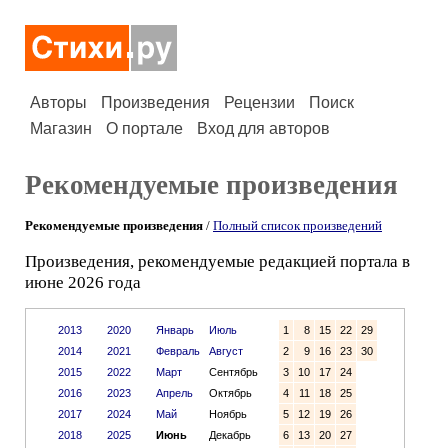
Авторы
Произведения
Рецензии
Поиск
Магазин
О портале
Вход для авторов
Рекомендуемые произведения
Рекомендуемые произведения
/
Полный список произведений
Произведения, рекомендуемые редакцией портала в
июне 2026 года
2013
2020
Январь
Июль
1
8
15
22
29
2014
2021
Февраль
Август
2
9
16
23
30
2015
2022
Март
Сентябрь
3
10
17
24
2016
2023
Апрель
Октябрь
4
11
18
25
2017
2024
Май
Ноябрь
5
12
19
26
2018
2025
Июнь
Декабрь
6
13
20
27